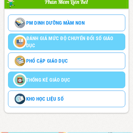
Phần Mềm Liên Kết
PM DINH DƯỠNG MẦM NON
ĐÁNH GIÁ MỨC ĐỘ CHUYỂN ĐỔI SỐ GIÁO
DỤC
PHỔ CẬP GIÁO DỤC
THỐNG KÊ GIÁO DỤC
KHO HỌC LIỆU SỐ