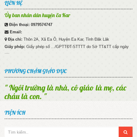
LIÊN HỆ
Ủy ban nhân dân huyện Ea Kar
Điện thoại:
0979574747
Email:
Địa chỉ:
Thôn 2A, Xã Ea Ô, Huyện Ea Kar, Tỉnh Đăk Lăk
Cuộc thi làm bánh tặng mẹ
Giấy phép:
Giấy phép số .../GPTTĐT-STTTT do Sở TT&TT cấp ngày
....
268
Xem ảnh
PHƯƠNG CHÂM GIÁO DỤC
" Ngôi trường là nhà, cô giáo là mẹ, các
cháu là con. "
TIỆN ÍCH