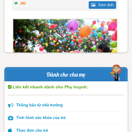
282
Xem ảnh
Dành cho cha mẹ
Liên kết nhanh dành cho Phụ huynh:
Lễ Khai giảng năm học mới đảm bảo ngắn gọn, vui...
Thông báo từ nhà trường
257
Xem ảnh
Tình hình sức khỏe của trẻ
Thực đơn cho trẻ