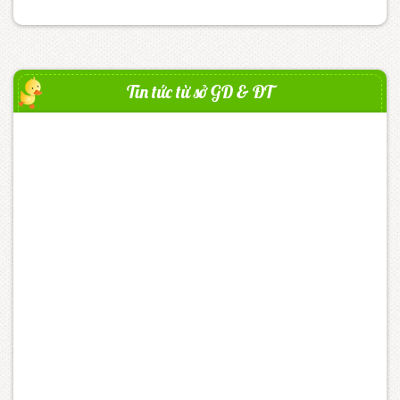
Tin tức từ sở GD & ĐT